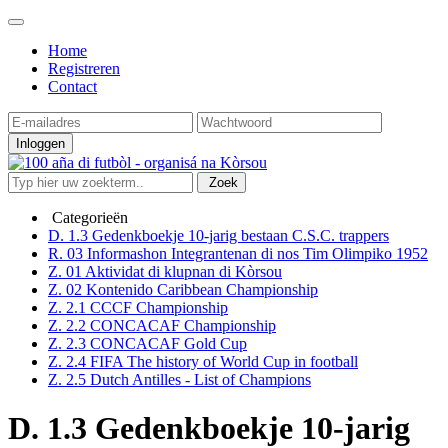
Home
Registreren
Contact
Inloggen
Zoek
Categorieën
D. 1.3 Gedenkboekje 10-jarig bestaan C.S.C. trappers
R. 03 Informashon Integrantenan di nos Tim Olimpiko 1952
Z. 01 Aktividat di klupnan di Kòrsou
Z. 02 Kontenido Caribbean Championship
Z. 2.1 CCCF Championship
Z. 2.2 CONCACAF Championship
Z. 2.3 CONCACAF Gold Cup
Z. 2.4 FIFA The history of World Cup in football
Z. 2.5 Dutch Antilles - List of Champions
D. 1.3 Gedenkboekje 10-jarig