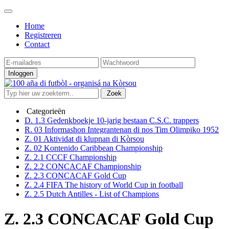
Home
Registreren
Contact
Inloggen
Zoek
Categorieën
D. 1.3 Gedenkboekje 10-jarig bestaan C.S.C. trappers
R. 03 Informashon Integrantenan di nos Tim Olimpiko 1952
Z. 01 Aktividat di klupnan di Kòrsou
Z. 02 Kontenido Caribbean Championship
Z. 2.1 CCCF Championship
Z. 2.2 CONCACAF Championship
Z. 2.3 CONCACAF Gold Cup
Z. 2.4 FIFA The history of World Cup in football
Z. 2.5 Dutch Antilles - List of Champions
Z. 2.3 CONCACAF Gold Cup