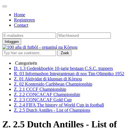
Home
Registreren
Contact
Inloggen
Zoek
Categorieën
D. 1.3 Gedenkboekje 10-jarig bestaan C.S.C. trappers
R. 03 Informashon Integrantenan di nos Tim Olimpiko 1952
Z. 01 Aktividat di klupnan di Kòrsou
Z. 02 Kontenido Caribbean Championship
Z. 2.1 CCCF Championship
Z. 2.2 CONCACAF Championship
Z. 2.3 CONCACAF Gold Cup
Z. 2.4 FIFA The history of World Cup in football
Z. 2.5 Dutch Antilles - List of Champions
Z. 2.5 Dutch Antilles - List of